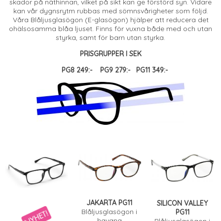
skador på näthinnan, vilket på sikt kan ge förstörd syn. Vidare
kan vår dygnsrytm rubbas med sömnsvårigheter som följd.
Våra Blåljusglasögon (E-glasögon) hjälper att reducera det
ohälsosamma blåa ljuset. Finns för vuxna både med och utan
styrka, samt för barn utan styrka.
PRISGRUPPER I SEK
PG8 249:- PG9 279:- PG11 349:-
JAKARTA PG11
SILICON VALLEY
Blåljusglasögon i
PG11
havana
Blåljusglasögon i