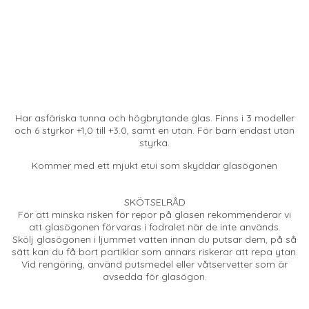
Har asfäriska tunna och högbrytande glas. Finns i 3 modeller
och 6 styrkor +1,0 till +3.0, samt en utan. För barn endast utan
styrka.
Kommer med ett mjukt etui som skyddar glasögonen
SKÖTSELRÅD
För att minska risken för repor på glasen rekommenderar vi
att glasögonen förvaras i fodralet när de inte används.
Skölj glasögonen i ljummet vatten innan du putsar dem, på så
sätt kan du få bort partiklar som annars riskerar att repa ytan.
Vid rengöring, använd putsmedel eller våtservetter som är
avsedda för glasögon.