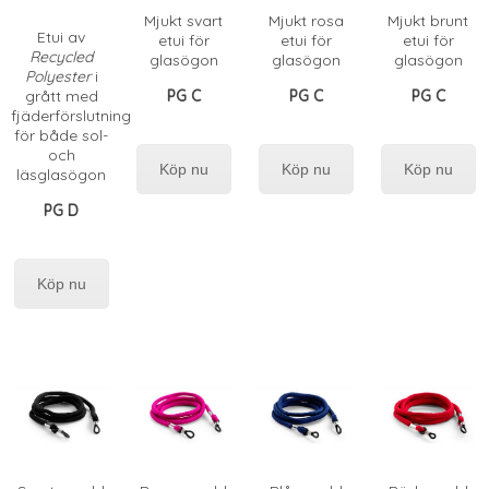
Mjukt svart
Mjukt rosa
Mjukt brunt
Etui av
etui för
etui för
etui för
Recycled
glasögon
glasögon
glasögon
Polyester
i
grått med
PG C
PG C
PG C
fjäderförslutning
för både sol-
och
Köp nu
Köp nu
Köp nu
läsglasögon
PG D
Köp nu