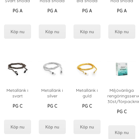
Svart snodd
Rosa snodd
Blå snodd
Röd snodd
PG A
PG A
PG A
PG A
Köp nu
Köp nu
Köp nu
Köp nu
Metallänk i
Metallänk i
Metallänk i
Miljövänliga
svart
silver
guld
rengöringsserve
30st/förpackni
PG C
PG C
PG C
PG C
Köp nu
Köp nu
Köp nu
Köp nu