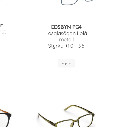
t.
EDSBYN PG4
net
Läsglasögon i blå
metall
Styrka +1.0-+3.5
Köp nu