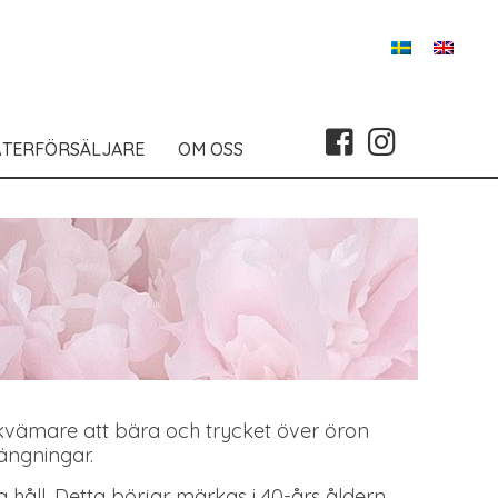
ÅTERFÖRSÄLJARE
OM OSS
bekvämare att bära och trycket över öron
ängningar.
ra håll. Detta börjar märkas i 40-års åldern