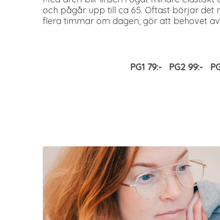
och pågår upp till ca 65. Oftast börjar det n
flera timmar om dagen, gör att behovet av
PG1 79:- PG2 99:- P