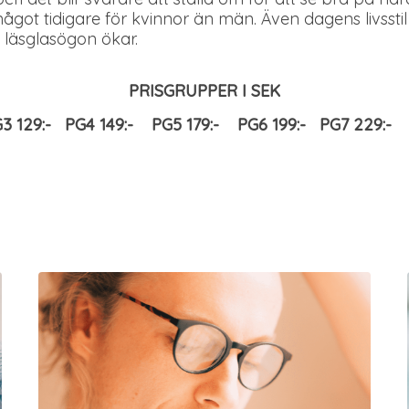
ågot tidigare för kvinnor än män. Även dagens livsstil n
 läsglasögon ökar.
PRISGRUPPER I SEK
G3 129:- PG4 149:- PG5 179:- PG6 199:- PG7 229:-