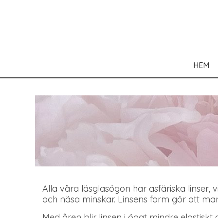
HEM
Alla våra läsglasögon har asfäriska linser,
och näsa minskar. Linsens form gör att man
Med åren blir linsen i ögat mindre elastiskt