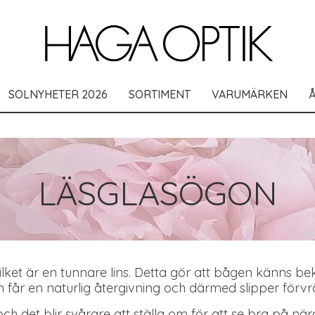
SOLNYHETER 2026
SORTIMENT
VARUMÄRKEN
LÄSGLASÖGON
 vilket är en tunnare lins. Detta gör att bågen känns 
 får en naturlig återgivning och därmed slipper förvr
 och det blir svårare att ställa om för att se bra på nä