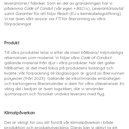
leverantörer/ fabriker. Som en del av granskningen har vi
påskrivna
Code of Condut
(vår egen + BSCI:s),
Leverantörsavtal
samt
Garantier
för att följa
Reach
(EU:s kemikalielagstiftning).
Vi tar även vårt ansvar via
FTI
för återvinning av våra
förpackningar.
Produkt
Till våra produkter letar vi efter de mest hållbara/ miljövänliga
alternativen som material. Vi följer våra
Code of Conduct
gällande material från djur i våra produkter. När det gäller
hållbarhet, är det med fokus på produktens livslängd och
kvalité. Vår förpackning till läsglasögon är gjord av återvunnen
polyester (från 2023). Gällande de inkommande emballagen
och kartongerna återanvänder vi dem för våra utleveranser. En
viktig del i kedjan är även logistiken, där vi använder
sjötransport och försöker undvika leverans med flyg.
Klimatpåverkan
Det är viktigt för oss att förstå vår klimatpåverkan i både
produktion och produktutveckling. Därav kan vi aktivt ta ett