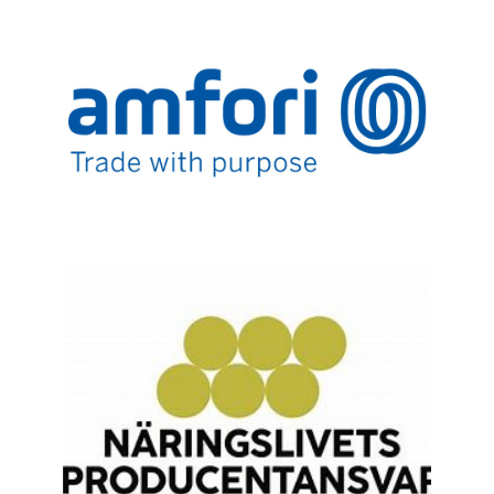
Vi är en del av amfori BSCI för att bättre
kunna övervaka och förbättra den sociala
utvecklingen inom våra leveranskedjor. Vi
stöder de elva principerna i amfori BSCI
Code of Conduct och säkerställer de höga
kraven som idag ställs på leverantörer,
arbetsvillkor, löner, arbetsmiljö, barnarbete
osv.
LÄS MER
Vi tar vårt ansvar och betalar
förpackningsavgifter som täcker kostnaden
för att förpackningarna ska kunna
återvinnas till nya produkter.
LÄS MER